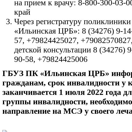
на прием к врачу:
8-800-300-03-0
край
Через регистратуру поликлиник
«Ильинская ЦРБ»: 8 (34276) 9-14-
57, +79824425027, +79082570827,
детской консультации 8 (34276) 9-
90-58, +79824425006
ГБУЗ ПК «Ильинская ЦРБ» инфор
гражданам, срок инвалидности у 
заканчивается 1 июля 2022 года д
группы инвалидности, необходим
направление на МСЭ у своего леч