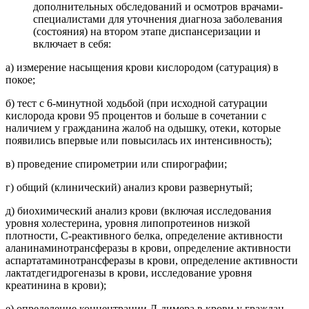
дополнительных обследований и осмотров врачами-
специалистами для уточнения диагноза заболевания
(состояния) на втором этапе диспансеризации и
включает в себя:
а) измерение насыщения крови кислородом (сатурация) в
покое;
б) тест с 6-минутной ходьбой (при исходной сатурации
кислорода крови 95 процентов и больше в сочетании с
наличием у гражданина жалоб на одышку, отеки, которые
появились впервые или повысилась их интенсивность);
в) проведение спирометрии или спирографии;
г) общий (клинический) анализ крови развернутый;
д) биохимический анализ крови (включая исследования
уровня холестерина, уровня липопротеинов низкой
плотности, С-реактивного белка, определение активности
аланинаминотрансферазы в крови, определение активности
аспартатаминотрансферазы в крови, определение активности
лактатдегидрогеназы в крови, исследование уровня
креатинина в крови);
е) определение концентрации Д-димера в крови у граждан,