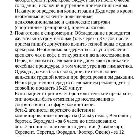
голодания, исключив в утреннем приёме пищи жиры.
Накануне определения концентрации Д-димера в крови
необходимо исключить повышенные
психоэмоциональные и физические нагрузки
(спортивные тренировки), прием алкоголя.
Подготовка к спирометрии: Обследование проводится
желательно утром натощак (т. е. через 6-8 часов после
приема пищи); допустимо выпить теплой воды с одним
крекером. Необходимо воздержаться от употребления
крепкого чая и кофе и от курения в день исследования.
Перед началом исследования не допускаются никакие
лечебные процедуры, в том числе утренняя гимнастика.
Одежда должна быть свободной, не стесняющей
движения грудной клетки при форсированном дыхании.
Непосредственно перед исследованием рекомендуется
спокойно посидеть 15-20 минут.
Если пациент принимает бронхолитические препараты,
они должны быть отменены до исследования в
соответствии с их фармакокинетикой:
бета-2 агонисты короткого действия и
комбинированные препараты (Сальбутамол, Венталин,
беротек, Беродуал) - за 6 часов до исследования;
бета-2 агонисты длительного действия (Симбикорт,
Серевент, Серетид, Форадил, Фостер, Оксис) - за 12