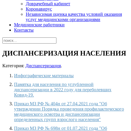
Доврачебный кабинет
Коронавирус
Независимая оценка качества условий оказания
услуг медицинскими организациями
Медицинские работники
Контакты
ДИСПАНСЕРИЗАЦИЯ НАСЕЛЕНИЯ
Категория:
Диспансеризация
.
Инфографические материалы
Памятка для населения по углубленной
диспансеризации в 2022 году для переболевших
Ковид-19.
Приказ МЗ РФ № 404н от 27.04.2021 года "Об
утверждении Порядка проведения профилактического
медицинского осмотра и диспансеризации
определенных групп взрослого населения"
Приказ МЗ РФ № 698н от 01.07.2021 года "Об