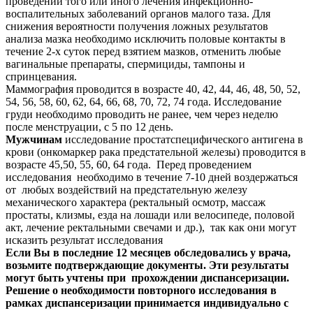
проведении того или иного лечения инфекционно-
воспалительных заболеваний органов малого таза. Для
снижения вероятности получения ложных результатов
анализа мазка необходимо исключить половые контакты в
течение 2-х суток перед взятием мазков, отменить любые
вагинальные препараты, спермициды, тампоны и
спринцевания.
Маммография проводится в возрасте 40, 42, 44, 46, 48, 50, 52,
54, 56, 58, 60, 62, 64, 66, 68, 70, 72, 74 года. Исследование
груди необходимо проводить не ранее, чем через неделю
после менструации, с 5 по 12 день.
Мужчинам
исследование простатспецифического антигена в
крови (онкомаркер рака предстательной железы) проводится в
возрасте 45,50, 55, 60, 64 года. Перед проведением
исследования необходимо в течение 7-10 дней воздержаться
от любых воздействий на предстательную железу
механического характера (ректальный осмотр, массаж
простаты, клизмы, езда на лошади или велосипеде, половой
акт, лечение ректальными свечами и др.), так как они могут
исказить результат исследования
Если Вы в последние 12 месяцев обследовались у врача,
возьмите подтверждающие документы. Эти результаты
могут быть учтены при прохождении диспансеризации.
Решение о необходимости повторного исследования в
рамках диспансеризации принимается индивидуально с