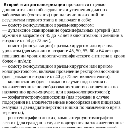
Второй этап диспансеризации
проводится с целью
дополнительного обследования и уточнения диагноза
заболевания (состояния) при наличии показаний по
результатам первого этапа и включает в себя:
— осмотр (консультацию) врачом-неврологом;
— дуплексное сканирование брахицефальных артерий (для
мужчин в возрасте от 45 до 72 лет включительно и женщин в
возрасте от 54 до 72 лет);
— осмотр (консультацию) врачом-хирургом или врачом-
урологом (для мужчин в возрасте 45, 50, 55, 60 и 64 лет при
повышении уровня простат-специфического антигена в крови
более 4 нг/мл);
— осмотр (консультацию) врачом-хирургом или врачом-
колопроктологом, включая проведение ректороманоскопии
(для граждан в возрасте от 40 до 75 лет включительно);
— колоноскопия (для граждан в случае подозрения на
злокачественные новообразования толстого кишечника по
назначению врача-хирурга или врача-колопроктолога);
— эзофагогастродуоденоскопия (для граждан в случае
подозрения на злокачественные новообразования пищевода,
желудка и двенадцатиперстной кишки по назначению врача-
терапевта);
— рентгенографию легких, компьютерную томографию
легких (для граждан в случае подозрения на злокачественные
новообразования легкого по назначению врача-терапевта);