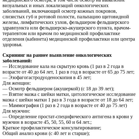
визуальных и иных локализаций онкологических
заболеваний, включающий осмотр кожных покровов,
слизистых губ и ротовой полости, пальпацию щитовидной
железы, лимфатических узлов, фельдшером фельдшерского
здравпункта или фельдшерско-акушерского пункта, врачом-
терапевтом или врачом по медицинской профилактике
отделения (кабинета) медицинской профилактики или центра
здоровья.
Скрининг на раннее выявление онкологических
заболеваний:
— Исследование кала на скрытую кровь (1 раз в 2 года в
возрасте от 40 до 64 лет, 1 раз в год в возрасте от 65 до 75 лет;
— Эзофагогастродуоденоскопия в 45 лет;
Для женщин:
— Осмотр фельдшером (акушеркой) (с 18 до 39 лет);
— Взятие мазка с шейки матки, цитологическое исследование
мазка с шейки матки 1 раз в 3 года в возрасте от 18 до 64 лет;
— Маммография (1 раз в 2 года в возрасте от 40 до 75 лет)
Для мужчин:
— Определение простат-специфического антигена в крови у
мужчин в возрасте 45, 50, 55, 60 и 64 лет.;
Краткое профилактическое консультирование;
Общий анализ крови (с 40 лет и старше);