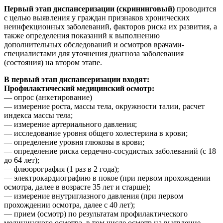
Первый этап диспансеризации (скрининговый)
проводится
с целью выявления у граждан признаков хронических
неинфекционных заболеваний, факторов риска их развития, а
также определения показаний к выполнению
дополнительных обследований и осмотров врачами-
специалистами для уточнения диагноза заболевания
(состояния) на втором этапе.
В первый этап диспансеризации входят:
Профилактический медицинский осмотр:
— опрос (анкетирование)
— измерение роста, массы тела, окружности талии, расчет
индекса массы тела;
— измерение артериального давления;
— исследование уровня общего холестерина в крови;
— определение уровня глюкозы в крови;
— определение риска сердечно-сосудистых заболеваний (с 18
до 64 лет);
— флюорография (1 раз в 2 года);
— электрокардиографию в покое (при первом прохождении
осмотра, далее в возрасте 35 лет и старше);
— измерение внутриглазного давления (при первом
прохождении осмотра, далее с 40 лет);
— прием (осмотр) по результатам профилактического
медицинского осмотра, в том числе осмотр на выявление